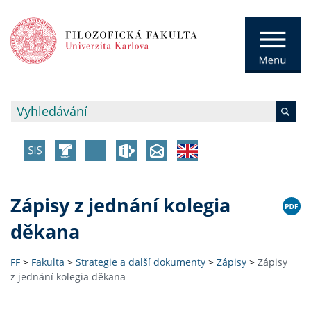
Zápisy z jednání kolegia
děkana
FF
>
Fakulta
>
Strategie a další dokumenty
>
Zápisy
>
Zápisy
z jednání kolegia děkana