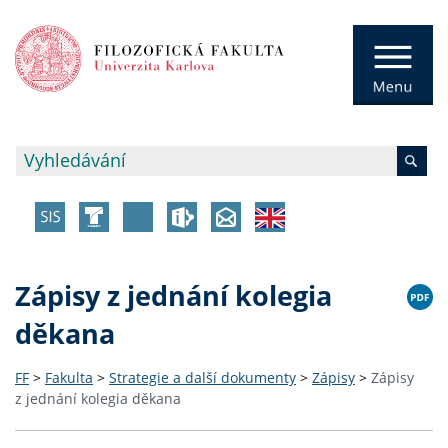
Zápisy z jednání kolegia
děkana
FF
>
Fakulta
>
Strategie a další dokumenty
>
Zápisy
>
Zápisy
z jednání kolegia děkana