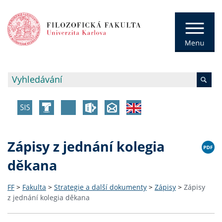
Zápisy z jednání kolegia
děkana
FF
>
Fakulta
>
Strategie a další dokumenty
>
Zápisy
>
Zápisy
z jednání kolegia děkana