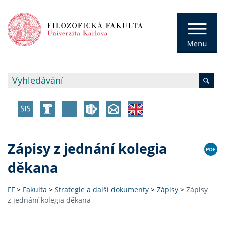
Zápisy z jednání kolegia
děkana
FF
>
Fakulta
>
Strategie a další dokumenty
>
Zápisy
>
Zápisy
z jednání kolegia děkana