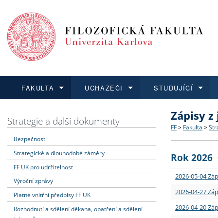
FAKULTA
UCHAZEČI
STUDUJÍCÍ
Zápisy z
FAKULTA
UCHAZEČI
STUDUJÍCÍ
VĚDA A VÝZKUM
ZAHRANIČÍ
Struktura a
Co studova
Bakalářsk
O vědě a 
Aktuální n
Strategie a další dokumenty
FF
>
Fakulta
>
Str
Bezpečnost
Dozvědět se více
Podat přihlášku
Dozvědět se více
Dozvědět se více
Dozvědět se více
Strategie 
Učitelské 
Doktorské
Akademické
Vyjíždějící
Strategické a dlouhodobé záměry
Rok 2026
Podpora a
Informace 
Rigorózní 
Granty a p
Přijíždějíc
FF UK pro udržitelnost
2026-05-04 Záp
Výroční zprávy
Absolventi
Vyjíždějíc
2026-04-27 Záp
Platné vnitřní předpisy FF UK
2026-04-20 Záp
Rozhodnutí a sdělení děkana, opatření a sdělení
Fakultní š