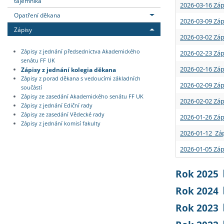
tajemníka
2026-03-16 Záp
Opatření děkana
2026-03-09 Záp
Zápisy
2026-03-02 Záp
Zápisy z jednání předsednictva Akademického
2026-02-23 Záp
senátu FF UK
2026-02-16 Záp
Zápisy z jednání kolegia děkana
Zápisy z porad děkana s vedoucími základních
2026-02-09 Záp
součástí
Zápisy ze zasedání Akademického senátu FF UK
2026-02-02 Záp
Zápisy z jednání Ediční rady
Zápisy ze zasedání Vědecké rady
2026-01-26 Záp
Zápisy z jednání komisí fakulty
2026-01-12 Záp
2026-01-05 Záp
Rok 2025
Rok 2024
Rok 2023