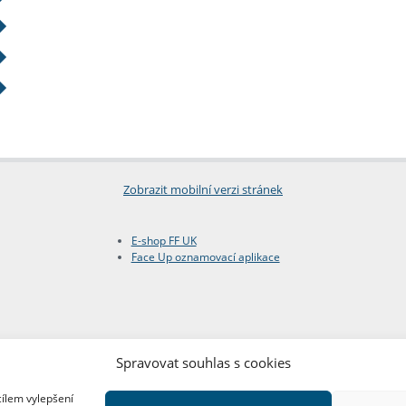
Zobrazit mobilní verzi stránek
E-shop FF UK
Face Up oznamovací aplikace
Spravovat souhlas s cookies
cílem vylepšení