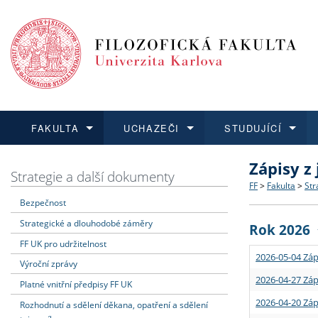
FAKULTA
UCHAZEČI
STUDUJÍCÍ
Zápisy z
FAKULTA
UCHAZEČI
STUDUJÍCÍ
VĚDA A VÝZKUM
ZAHRANIČÍ
Struktura a
Co studova
Bakalářsk
O vědě a 
Aktuální n
Strategie a další dokumenty
FF
>
Fakulta
>
Str
Bezpečnost
Dozvědět se více
Podat přihlášku
Dozvědět se více
Dozvědět se více
Dozvědět se více
Strategie 
Učitelské 
Doktorské
Akademické
Vyjíždějící
Strategické a dlouhodobé záměry
Rok 2026
Podpora a
Informace 
Rigorózní 
Granty a p
Přijíždějíc
FF UK pro udržitelnost
2026-05-04 Záp
Výroční zprávy
Absolventi
Vyjíždějíc
2026-04-27 Záp
Platné vnitřní předpisy FF UK
2026-04-20 Záp
Rozhodnutí a sdělení děkana, opatření a sdělení
Fakultní š