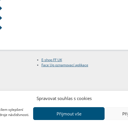
E-shop FF UK
Face Up oznamovací aplikace
Spravovat souhlas s cookies
cílem vylepšení
Přijmout vše
Př
droje návštěvnosti.
Copyright © FF UK 2026
Design:
Red Peppers