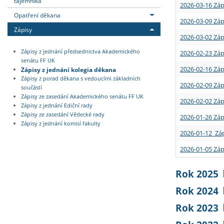
tajemníka
2026-03-16 Záp
Opatření děkana
2026-03-09 Záp
Zápisy
2026-03-02 Záp
Zápisy z jednání předsednictva Akademického
2026-02-23 Záp
senátu FF UK
2026-02-16 Záp
Zápisy z jednání kolegia děkana
Zápisy z porad děkana s vedoucími základních
2026-02-09 Záp
součástí
Zápisy ze zasedání Akademického senátu FF UK
2026-02-02 Záp
Zápisy z jednání Ediční rady
Zápisy ze zasedání Vědecké rady
2026-01-26 Záp
Zápisy z jednání komisí fakulty
2026-01-12 Záp
2026-01-05 Záp
Rok 2025
Rok 2024
Rok 2023