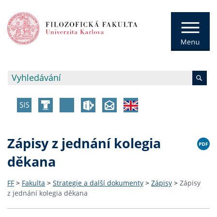
Zápisy z jednání kolegia
děkana
FF
>
Fakulta
>
Strategie a další dokumenty
>
Zápisy
>
Zápisy
z jednání kolegia děkana