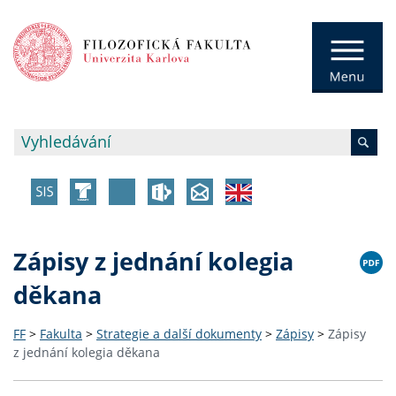
Zápisy z jednání kolegia
děkana
FF
>
Fakulta
>
Strategie a další dokumenty
>
Zápisy
>
Zápisy
z jednání kolegia děkana