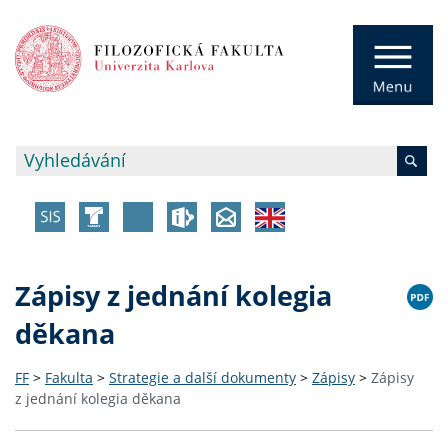
Zápisy z jednání kolegia
děkana
FF
>
Fakulta
>
Strategie a další dokumenty
>
Zápisy
>
Zápisy
z jednání kolegia děkana