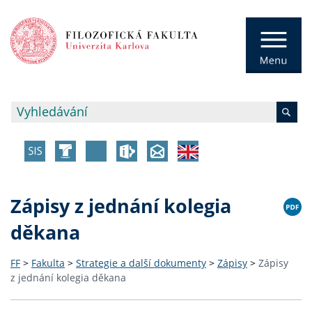
Zápisy z jednání kolegia
děkana
FF
>
Fakulta
>
Strategie a další dokumenty
>
Zápisy
>
Zápisy
z jednání kolegia děkana