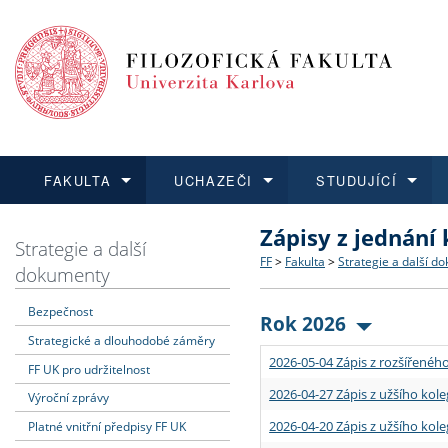
FAKULTA
UCHAZEČI
STUDUJÍCÍ
Zápisy z jednání
FAKULTA
UCHAZEČI
STUDUJÍCÍ
VĚDA A VÝZKUM
ZAHRANIČÍ
Struktura a historie
Co studovat a jak se přihlá
Bakalářské a magisterské
O vědě a výzkumu na FF
Aktuální nabídky a výběrov
Strategie a další
FF
>
Fakulta
>
Strategie a další d
dokumenty
Dozvědět se více
Podat přihlášku
Dozvědět se více
Dozvědět se více
Dozvědět se více
Strategie a další dokumen
Učitelské studijní program
Doktorské studium
Akademické kvalifikace
Vyjíždějící studenti
Bezpečnost
Rok 2026
Strategické a dlouhodobé záměry
Podpora a benefity pro z
Informace k průběhu přijí
Rigorózní řízení
Granty a projekty
Přijíždějící studenti
2026-05-04 Zápis z rozšířeného
FF UK pro udržitelnost
Absolventi fakulty
Vyjíždějící zaměstnanci
2026-04-27 Zápis z užšího kole
Výroční zprávy
2026-04-20 Zápis z užšího kole
Platné vnitřní předpisy FF UK
Fakultní školy FF UK