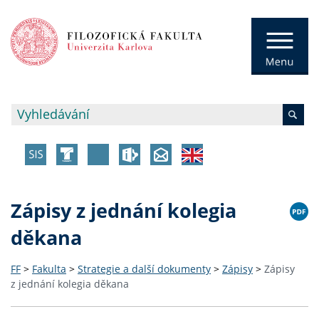
Zápisy z jednání kolegia
děkana
FF
>
Fakulta
>
Strategie a další dokumenty
>
Zápisy
>
Zápisy
z jednání kolegia děkana