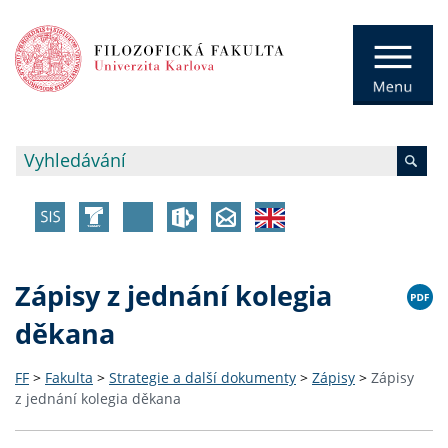
Zápisy z jednání kolegia
děkana
FF
>
Fakulta
>
Strategie a další dokumenty
>
Zápisy
>
Zápisy
z jednání kolegia děkana