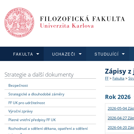
FAKULTA
UCHAZEČI
STUDUJÍCÍ
Zápisy z
FAKULTA
UCHAZEČI
STUDUJÍCÍ
VĚDA A VÝZKUM
ZAHRANIČÍ
Struktura a
Co studova
Bakalářsk
O vědě a 
Aktuální n
Strategie a další dokumenty
FF
>
Fakulta
>
Str
Bezpečnost
Dozvědět se více
Podat přihlášku
Dozvědět se více
Dozvědět se více
Dozvědět se více
Strategie 
Učitelské 
Doktorské
Akademické
Vyjíždějící
Strategické a dlouhodobé záměry
Rok 2026
Podpora a
Informace 
Rigorózní 
Granty a p
Přijíždějíc
FF UK pro udržitelnost
2026-05-04 Záp
Výroční zprávy
Absolventi
Vyjíždějíc
2026-04-27 Záp
Platné vnitřní předpisy FF UK
2026-04-20 Záp
Rozhodnutí a sdělení děkana, opatření a sdělení
Fakultní š