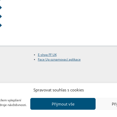
E-shop FF UK
Face Up oznamovací aplikace
Spravovat souhlas s cookies
cílem vylepšení
Přijmout vše
Př
droje návštěvnosti.
Copyright © FF UK 2026
Design:
Red Peppers