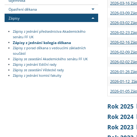
tajemníka
2026-03-16 Záp
Opatření děkana
2026-03-09 Záp
Zápisy
2026-03-02 Záp
Zápisy z jednání předsednictva Akademického
2026-02-23 Záp
senátu FF UK
2026-02-16 Záp
Zápisy z jednání kolegia děkana
Zápisy z porad děkana s vedoucími základních
2026-02-09 Záp
součástí
Zápisy ze zasedání Akademického senátu FF UK
2026-02-02 Záp
Zápisy z jednání Ediční rady
Zápisy ze zasedání Vědecké rady
2026-01-26 Záp
Zápisy z jednání komisí fakulty
2026-01-12 Záp
2026-01-05 Záp
Rok 2025
Rok 2024
Rok 2023