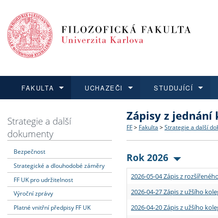
FAKULTA
UCHAZEČI
STUDUJÍCÍ
Zápisy z jednání
FAKULTA
UCHAZEČI
STUDUJÍCÍ
VĚDA A VÝZKUM
ZAHRANIČÍ
Struktura a historie
Co studovat a jak se přihlá
Bakalářské a magisterské
O vědě a výzkumu na FF
Aktuální nabídky a výběrov
Strategie a další
FF
>
Fakulta
>
Strategie a další d
dokumenty
Dozvědět se více
Podat přihlášku
Dozvědět se více
Dozvědět se více
Dozvědět se více
Strategie a další dokumen
Učitelské studijní program
Doktorské studium
Akademické kvalifikace
Vyjíždějící studenti
Bezpečnost
Rok 2026
Strategické a dlouhodobé záměry
Podpora a benefity pro z
Informace k průběhu přijím
Rigorózní řízení
Granty a projekty
Přijíždějící studenti
2026-05-04 Zápis z rozšířeného
FF UK pro udržitelnost
Absolventi fakulty
Vyjíždějící zaměstnanci
2026-04-27 Zápis z užšího kole
Výroční zprávy
2026-04-20 Zápis z užšího kole
Platné vnitřní předpisy FF UK
Fakultní školy FF UK