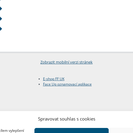
Zobrazit mobilní verzi stránek
E-shop FF UK
Face Up oznamovací aplikace
Spravovat souhlas s cookies
cílem vylepšení