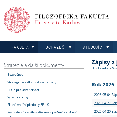
FAKULTA
UCHAZEČI
STUDUJÍCÍ
Zápisy z
FAKULTA
UCHAZEČI
STUDUJÍCÍ
VĚDA A VÝZKUM
ZAHRANIČÍ
Struktura a
Co studova
Bakalářsk
O vědě a 
Aktuální n
Strategie a další dokumenty
FF
>
Fakulta
>
Str
Bezpečnost
Dozvědět se více
Podat přihlášku
Dozvědět se více
Dozvědět se více
Dozvědět se více
Strategie 
Učitelské 
Doktorské
Akademické
Vyjíždějící
Strategické a dlouhodobé záměry
Rok 2026
Podpora a
Informace 
Rigorózní 
Granty a p
Přijíždějíc
FF UK pro udržitelnost
2026-05-04 Záp
Výroční zprávy
Absolventi
Vyjíždějíc
2026-04-27 Záp
Platné vnitřní předpisy FF UK
2026-04-20 Záp
Rozhodnutí a sdělení děkana, opatření a sdělení
Fakultní š