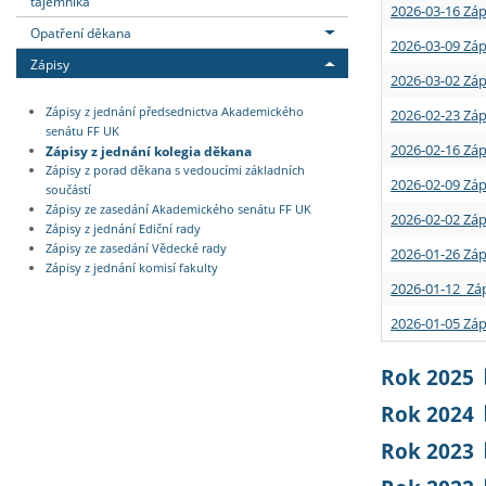
tajemníka
2026-03-16 Záp
Opatření děkana
2026-03-09 Záp
Zápisy
2026-03-02 Záp
Zápisy z jednání předsednictva Akademického
2026-02-23 Záp
senátu FF UK
2026-02-16 Záp
Zápisy z jednání kolegia děkana
Zápisy z porad děkana s vedoucími základních
2026-02-09 Záp
součástí
Zápisy ze zasedání Akademického senátu FF UK
2026-02-02 Záp
Zápisy z jednání Ediční rady
Zápisy ze zasedání Vědecké rady
2026-01-26 Záp
Zápisy z jednání komisí fakulty
2026-01-12 Záp
2026-01-05 Záp
Rok 2025
Rok 2024
Rok 2023