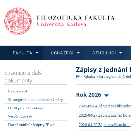
FAKULTA
UCHAZEČI
STUDUJÍCÍ
Zápisy z jednání
FAKULTA
UCHAZEČI
STUDUJÍCÍ
VĚDA A VÝZKUM
ZAHRANIČÍ
Struktura a historie
Co studovat a jak se přihlá
Bakalářské a magisterské
O vědě a výzkumu na FF
Aktuální nabídky a výběrov
Strategie a další
FF
>
Fakulta
>
Strategie a další d
dokumenty
Dozvědět se více
Podat přihlášku
Dozvědět se více
Dozvědět se více
Dozvědět se více
Strategie a další dokumen
Učitelské studijní program
Doktorské studium
Akademické kvalifikace
Vyjíždějící studenti
Bezpečnost
Rok 2026
Strategické a dlouhodobé záměry
Podpora a benefity pro z
Informace k průběhu přijím
Rigorózní řízení
Granty a projekty
Přijíždějící studenti
2026-05-04 Zápis z rozšířeného
FF UK pro udržitelnost
Absolventi fakulty
Vyjíždějící zaměstnanci
2026-04-27 Zápis z užšího kole
Výroční zprávy
2026-04-20 Zápis z užšího kole
Platné vnitřní předpisy FF UK
Fakultní školy FF UK