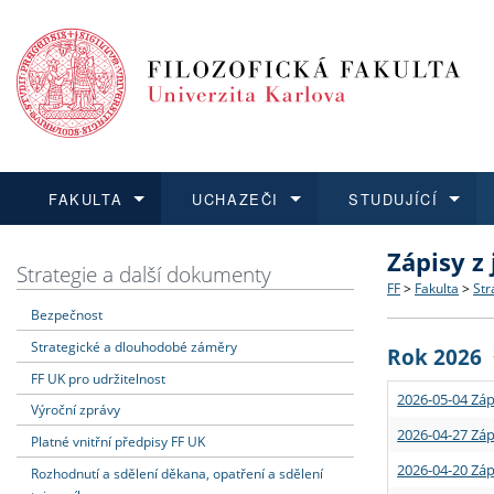
FAKULTA
UCHAZEČI
STUDUJÍCÍ
Zápisy z
FAKULTA
UCHAZEČI
STUDUJÍCÍ
VĚDA A VÝZKUM
ZAHRANIČÍ
Struktura a
Co studova
Bakalářsk
O vědě a 
Aktuální n
Strategie a další dokumenty
FF
>
Fakulta
>
Str
Bezpečnost
Dozvědět se více
Podat přihlášku
Dozvědět se více
Dozvědět se více
Dozvědět se více
Strategie 
Učitelské 
Doktorské
Akademické
Vyjíždějící
Strategické a dlouhodobé záměry
Rok 2026
Podpora a
Informace 
Rigorózní 
Granty a p
Přijíždějíc
FF UK pro udržitelnost
2026-05-04 Záp
Výroční zprávy
Absolventi
Vyjíždějíc
2026-04-27 Záp
Platné vnitřní předpisy FF UK
2026-04-20 Záp
Rozhodnutí a sdělení děkana, opatření a sdělení
Fakultní š