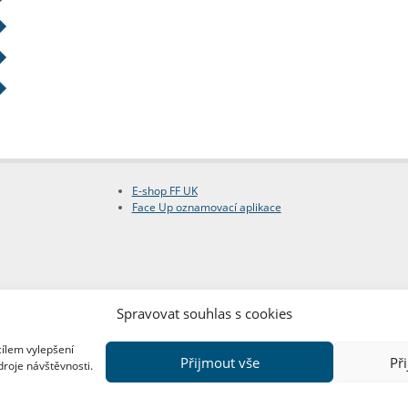
E-shop FF UK
Face Up oznamovací aplikace
Spravovat souhlas s cookies
cílem vylepšení
Přijmout vše
Př
droje návštěvnosti.
Copyright © FF UK 2026
Design:
Red Peppers