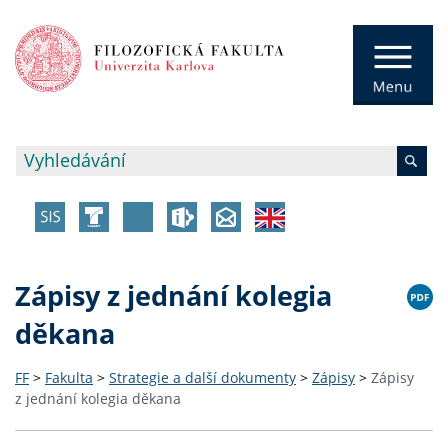
Zápisy z jednání kolegia
děkana
FF
>
Fakulta
>
Strategie a další dokumenty
>
Zápisy
>
Zápisy
z jednání kolegia děkana