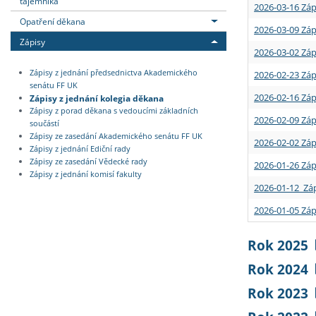
tajemníka
2026-03-16 Záp
Opatření děkana
2026-03-09 Záp
Zápisy
2026-03-02 Záp
Zápisy z jednání předsednictva Akademického
2026-02-23 Záp
senátu FF UK
2026-02-16 Záp
Zápisy z jednání kolegia děkana
Zápisy z porad děkana s vedoucími základních
2026-02-09 Záp
součástí
Zápisy ze zasedání Akademického senátu FF UK
2026-02-02 Záp
Zápisy z jednání Ediční rady
Zápisy ze zasedání Vědecké rady
2026-01-26 Záp
Zápisy z jednání komisí fakulty
2026-01-12 Záp
2026-01-05 Záp
Rok 2025
Rok 2024
Rok 2023