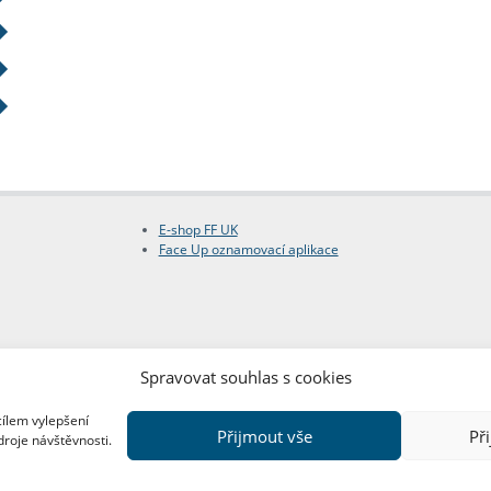
E-shop FF UK
Face Up oznamovací aplikace
Spravovat souhlas s cookies
cílem vylepšení
Přijmout vše
Př
droje návštěvnosti.
Copyright © FF UK 2026
Design:
Red Peppers