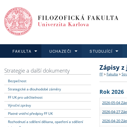
FAKULTA
UCHAZEČI
STUDUJÍCÍ
Zápisy z
FAKULTA
UCHAZEČI
STUDUJÍCÍ
VĚDA A VÝZKUM
ZAHRANIČÍ
Struktura a
Co studova
Bakalářsk
O vědě a 
Aktuální n
Strategie a další dokumenty
FF
>
Fakulta
>
Str
Bezpečnost
Dozvědět se více
Podat přihlášku
Dozvědět se více
Dozvědět se více
Dozvědět se více
Strategie 
Učitelské 
Doktorské
Akademické
Vyjíždějící
Strategické a dlouhodobé záměry
Rok 2026
Podpora a
Informace 
Rigorózní 
Granty a p
Přijíždějíc
FF UK pro udržitelnost
2026-05-04 Záp
Výroční zprávy
Absolventi
Vyjíždějíc
2026-04-27 Záp
Platné vnitřní předpisy FF UK
2026-04-20 Záp
Rozhodnutí a sdělení děkana, opatření a sdělení
Fakultní š