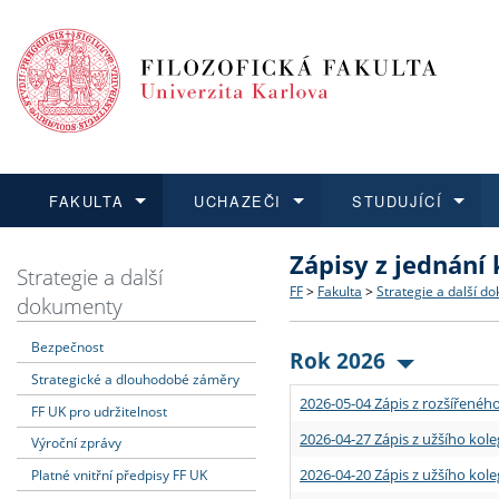
FAKULTA
UCHAZEČI
STUDUJÍCÍ
Zápisy z jednání
FAKULTA
UCHAZEČI
STUDUJÍCÍ
VĚDA A VÝZKUM
ZAHRANIČÍ
Struktura a historie
Co studovat a jak se přihlá
Bakalářské a magisterské
O vědě a výzkumu na FF
Aktuální nabídky a výběrov
Strategie a další
FF
>
Fakulta
>
Strategie a další d
dokumenty
Dozvědět se více
Podat přihlášku
Dozvědět se více
Dozvědět se více
Dozvědět se více
Strategie a další dokumen
Učitelské studijní program
Doktorské studium
Akademické kvalifikace
Vyjíždějící studenti
Bezpečnost
Rok 2026
Strategické a dlouhodobé záměry
Podpora a benefity pro z
Informace k průběhu přijím
Rigorózní řízení
Granty a projekty
Přijíždějící studenti
2026-05-04 Zápis z rozšířeného
FF UK pro udržitelnost
Absolventi fakulty
Vyjíždějící zaměstnanci
2026-04-27 Zápis z užšího kole
Výroční zprávy
2026-04-20 Zápis z užšího kole
Platné vnitřní předpisy FF UK
Fakultní školy FF UK