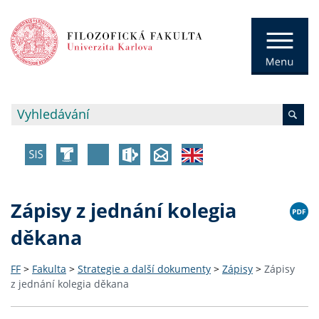
Zápisy z jednání kolegia
děkana
FF
>
Fakulta
>
Strategie a další dokumenty
>
Zápisy
>
Zápisy
z jednání kolegia děkana