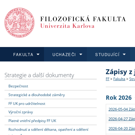
FAKULTA
UCHAZEČI
STUDUJÍCÍ
Zápisy z
FAKULTA
UCHAZEČI
STUDUJÍCÍ
VĚDA A VÝZKUM
ZAHRANIČÍ
Struktura a
Co studova
Bakalářsk
O vědě a 
Aktuální n
Strategie a další dokumenty
FF
>
Fakulta
>
Str
Bezpečnost
Dozvědět se více
Podat přihlášku
Dozvědět se více
Dozvědět se více
Dozvědět se více
Strategie 
Učitelské 
Doktorské
Akademické
Vyjíždějící
Strategické a dlouhodobé záměry
Rok 2026
Podpora a
Informace 
Rigorózní 
Granty a p
Přijíždějíc
FF UK pro udržitelnost
2026-05-04 Záp
Výroční zprávy
Absolventi
Vyjíždějíc
2026-04-27 Záp
Platné vnitřní předpisy FF UK
2026-04-20 Záp
Rozhodnutí a sdělení děkana, opatření a sdělení
Fakultní š