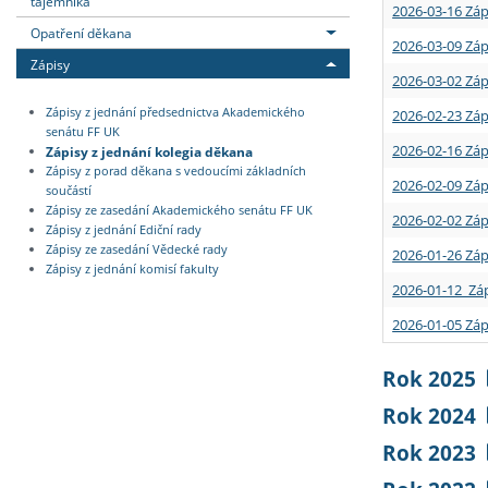
tajemníka
2026-03-16 Záp
Opatření děkana
2026-03-09 Záp
Zápisy
2026-03-02 Záp
Zápisy z jednání předsednictva Akademického
2026-02-23 Záp
senátu FF UK
2026-02-16 Záp
Zápisy z jednání kolegia děkana
Zápisy z porad děkana s vedoucími základních
2026-02-09 Záp
součástí
Zápisy ze zasedání Akademického senátu FF UK
2026-02-02 Záp
Zápisy z jednání Ediční rady
Zápisy ze zasedání Vědecké rady
2026-01-26 Záp
Zápisy z jednání komisí fakulty
2026-01-12 Záp
2026-01-05 Záp
Rok 2025
Rok 2024
Rok 2023