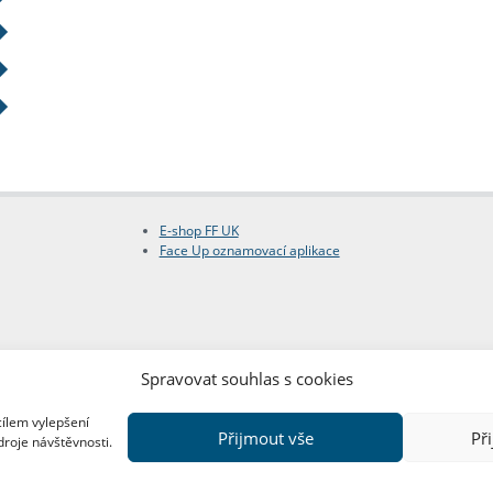
E-shop FF UK
Face Up oznamovací aplikace
Spravovat souhlas s cookies
cílem vylepšení
Přijmout vše
Př
droje návštěvnosti.
Copyright © FF UK 2026
Design:
Red Peppers