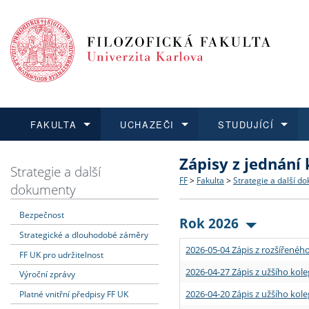
FAKULTA
UCHAZEČI
STUDUJÍCÍ
Zápisy z jednání
FAKULTA
UCHAZEČI
STUDUJÍCÍ
VĚDA A VÝZKUM
ZAHRANIČÍ
Struktura a historie
Co studovat a jak se přihlá
Bakalářské a magisterské
O vědě a výzkumu na FF
Aktuální nabídky a výběrov
Strategie a další
FF
>
Fakulta
>
Strategie a další d
dokumenty
Dozvědět se více
Podat přihlášku
Dozvědět se více
Dozvědět se více
Dozvědět se více
Strategie a další dokumen
Učitelské studijní program
Doktorské studium
Akademické kvalifikace
Vyjíždějící studenti
Bezpečnost
Rok 2026
Strategické a dlouhodobé záměry
Podpora a benefity pro z
Informace k průběhu přijím
Rigorózní řízení
Granty a projekty
Přijíždějící studenti
2026-05-04 Zápis z rozšířeného
FF UK pro udržitelnost
Absolventi fakulty
Vyjíždějící zaměstnanci
2026-04-27 Zápis z užšího kole
Výroční zprávy
2026-04-20 Zápis z užšího kole
Platné vnitřní předpisy FF UK
Fakultní školy FF UK