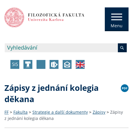
Zápisy z jednání kolegia
děkana
FF
>
Fakulta
>
Strategie a další dokumenty
>
Zápisy
>
Zápisy
z jednání kolegia děkana