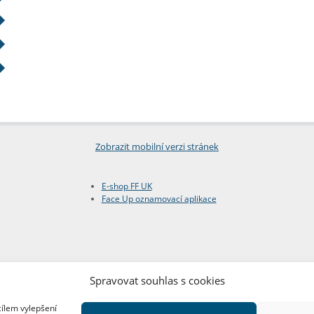
Zobrazit mobilní verzi stránek
E-shop FF UK
Face Up oznamovací aplikace
Spravovat souhlas s cookies
cílem vylepšení