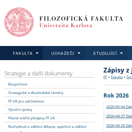
FAKULTA
UCHAZEČI
STUDUJÍCÍ
Zápisy z
FAKULTA
UCHAZEČI
STUDUJÍCÍ
VĚDA A VÝZKUM
ZAHRANIČÍ
Struktura a
Co studova
Bakalářsk
O vědě a 
Aktuální n
Strategie a další dokumenty
FF
>
Fakulta
>
Str
Bezpečnost
Dozvědět se více
Podat přihlášku
Dozvědět se více
Dozvědět se více
Dozvědět se více
Strategie 
Učitelské 
Doktorské
Akademické
Vyjíždějící
Strategické a dlouhodobé záměry
Rok 2026
Podpora a
Informace 
Rigorózní 
Granty a p
Přijíždějíc
FF UK pro udržitelnost
2026-05-04 Záp
Výroční zprávy
Absolventi
Vyjíždějíc
2026-04-27 Záp
Platné vnitřní předpisy FF UK
2026-04-20 Záp
Rozhodnutí a sdělení děkana, opatření a sdělení
Fakultní š