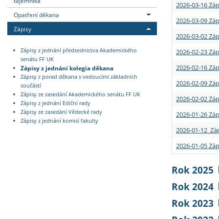
tajemníka
2026-03-16 Záp
Opatření děkana
2026-03-09 Záp
Zápisy
2026-03-02 Záp
Zápisy z jednání předsednictva Akademického
2026-02-23 Záp
senátu FF UK
2026-02-16 Záp
Zápisy z jednání kolegia děkana
Zápisy z porad děkana s vedoucími základních
2026-02-09 Záp
součástí
Zápisy ze zasedání Akademického senátu FF UK
2026-02-02 Záp
Zápisy z jednání Ediční rady
Zápisy ze zasedání Vědecké rady
2026-01-26 Záp
Zápisy z jednání komisí fakulty
2026-01-12 Záp
2026-01-05 Záp
Rok 2025
Rok 2024
Rok 2023