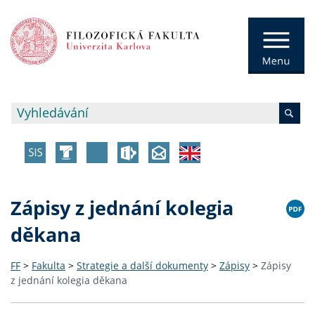
Zápisy z jednání kolegia
děkana
FF
>
Fakulta
>
Strategie a další dokumenty
>
Zápisy
>
Zápisy
z jednání kolegia děkana