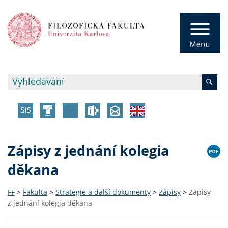
Zápisy z jednání kolegia
děkana
FF
>
Fakulta
>
Strategie a další dokumenty
>
Zápisy
>
Zápisy
z jednání kolegia děkana