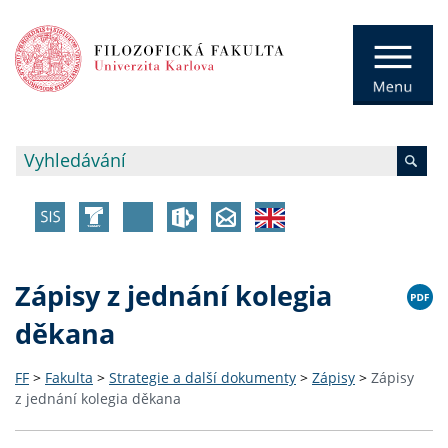
Zápisy z jednání kolegia
děkana
FF
>
Fakulta
>
Strategie a další dokumenty
>
Zápisy
>
Zápisy
z jednání kolegia děkana