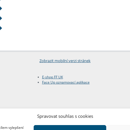
Zobrazit mobilní verzi stránek
E-shop FF UK
Face Up oznamovací aplikace
Spravovat souhlas s cookies
cílem vylepšení