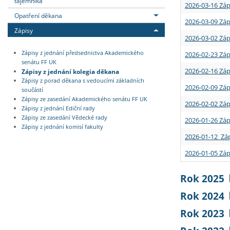
tajemníka
2026-03-16 Záp
Opatření děkana
2026-03-09 Záp
Zápisy
2026-03-02 Záp
Zápisy z jednání předsednictva Akademického
2026-02-23 Záp
senátu FF UK
2026-02-16 Záp
Zápisy z jednání kolegia děkana
Zápisy z porad děkana s vedoucími základních
2026-02-09 Záp
součástí
Zápisy ze zasedání Akademického senátu FF UK
2026-02-02 Záp
Zápisy z jednání Ediční rady
Zápisy ze zasedání Vědecké rady
2026-01-26 Záp
Zápisy z jednání komisí fakulty
2026-01-12 Záp
2026-01-05 Záp
Rok 2025
Rok 2024
Rok 2023