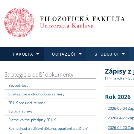
FAKULTA
UCHAZEČI
STUDUJÍCÍ
Zápisy z
FAKULTA
UCHAZEČI
STUDUJÍCÍ
VĚDA A VÝZKUM
ZAHRANIČÍ
Struktura a
Co studova
Bakalářsk
O vědě a 
Aktuální n
Strategie a další dokumenty
FF
>
Fakulta
>
Str
Bezpečnost
Dozvědět se více
Podat přihlášku
Dozvědět se více
Dozvědět se více
Dozvědět se více
Strategie 
Učitelské 
Doktorské
Akademické
Vyjíždějící
Strategické a dlouhodobé záměry
Rok 2026
Podpora a
Informace 
Rigorózní 
Granty a p
Přijíždějíc
FF UK pro udržitelnost
2026-05-04 Záp
Výroční zprávy
Absolventi
Vyjíždějíc
2026-04-27 Záp
Platné vnitřní předpisy FF UK
2026-04-20 Záp
Rozhodnutí a sdělení děkana, opatření a sdělení
Fakultní š