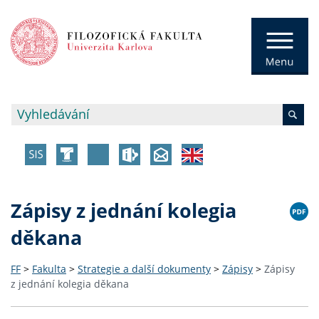
Zápisy z jednání kolegia
děkana
FF
>
Fakulta
>
Strategie a další dokumenty
>
Zápisy
>
Zápisy
z jednání kolegia děkana