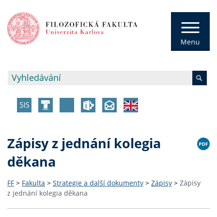
Zápisy z jednání kolegia
děkana
FF
>
Fakulta
>
Strategie a další dokumenty
>
Zápisy
>
Zápisy
z jednání kolegia děkana