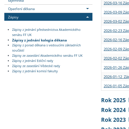
tajemníka
2026-03-16 Záp
Opatření děkana
2026-03-09 Záp
Zápisy
2026-03-02 Záp
Zápisy z jednání předsednictva Akademického
2026-02-23 Záp
senátu FF UK
2026-02-16 Záp
Zápisy z jednání kolegia děkana
Zápisy z porad děkana s vedoucími základních
2026-02-09 Záp
součástí
Zápisy ze zasedání Akademického senátu FF UK
2026-02-02 Záp
Zápisy z jednání Ediční rady
Zápisy ze zasedání Vědecké rady
2026-01-26 Záp
Zápisy z jednání komisí fakulty
2026-01-12 Záp
2026-01-05 Záp
Rok 2025
Rok 2024
Rok 2023