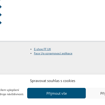
E-shop FF UK
Face Up oznamovací aplikace
Spravovat souhlas s cookies
cílem vylepšení
Přijmout vše
Př
droje návštěvnosti.
Copyright © FF UK 2026
Design:
Red Peppers