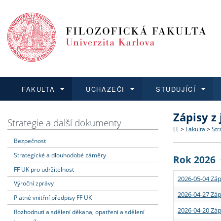
FAKULTA
UCHAZEČI
STUDUJÍCÍ
Zápisy z
FAKULTA
UCHAZEČI
STUDUJÍCÍ
VĚDA A VÝZKUM
ZAHRANIČÍ
Struktura a
Co studova
Bakalářsk
O vědě a 
Aktuální n
Strategie a další dokumenty
FF
>
Fakulta
>
Str
Bezpečnost
Dozvědět se více
Podat přihlášku
Dozvědět se více
Dozvědět se více
Dozvědět se více
Strategie 
Učitelské 
Doktorské
Akademické
Vyjíždějící
Strategické a dlouhodobé záměry
Rok 2026
Podpora a
Informace 
Rigorózní 
Granty a p
Přijíždějíc
FF UK pro udržitelnost
2026-05-04 Záp
Výroční zprávy
Absolventi
Vyjíždějíc
2026-04-27 Záp
Platné vnitřní předpisy FF UK
2026-04-20 Záp
Rozhodnutí a sdělení děkana, opatření a sdělení
Fakultní š