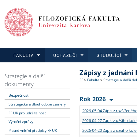
FAKULTA
UCHAZEČI
STUDUJÍCÍ
Zápisy z jednání
FAKULTA
UCHAZEČI
STUDUJÍCÍ
VĚDA A VÝZKUM
ZAHRANIČÍ
Struktura a historie
Co studovat a jak se přihlá
Bakalářské a magisterské
O vědě a výzkumu na FF
Aktuální nabídky a výběrov
Strategie a další
FF
>
Fakulta
>
Strategie a další d
dokumenty
Dozvědět se více
Podat přihlášku
Dozvědět se více
Dozvědět se více
Dozvědět se více
Strategie a další dokumen
Učitelské studijní program
Doktorské studium
Akademické kvalifikace
Vyjíždějící studenti
Bezpečnost
Rok 2026
Strategické a dlouhodobé záměry
Podpora a benefity pro z
Informace k průběhu přijím
Rigorózní řízení
Granty a projekty
Přijíždějící studenti
2026-05-04 Zápis z rozšířeného
FF UK pro udržitelnost
Absolventi fakulty
Vyjíždějící zaměstnanci
2026-04-27 Zápis z užšího kole
Výroční zprávy
2026-04-20 Zápis z užšího kole
Platné vnitřní předpisy FF UK
Fakultní školy FF UK