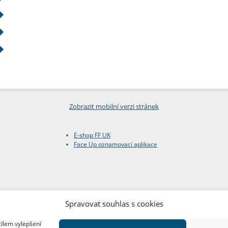
Zobrazit mobilní verzi stránek
E-shop FF UK
Face Up oznamovací aplikace
Spravovat souhlas s cookies
cílem vylepšení