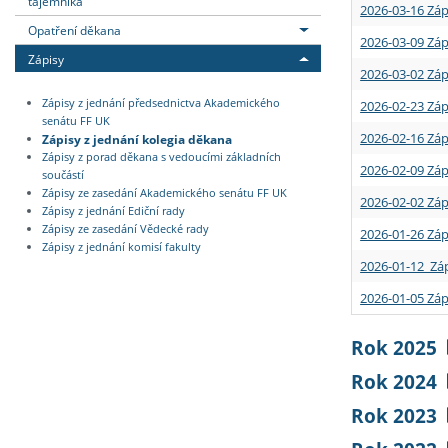
tajemníka
2026-03-16 Záp
Opatření děkana
2026-03-09 Záp
Zápisy
2026-03-02 Záp
Zápisy z jednání předsednictva Akademického
2026-02-23 Záp
senátu FF UK
2026-02-16 Záp
Zápisy z jednání kolegia děkana
Zápisy z porad děkana s vedoucími základních
2026-02-09 Záp
součástí
Zápisy ze zasedání Akademického senátu FF UK
2026-02-02 Záp
Zápisy z jednání Ediční rady
Zápisy ze zasedání Vědecké rady
2026-01-26 Záp
Zápisy z jednání komisí fakulty
2026-01-12 Záp
2026-01-05 Záp
Rok 2025
Rok 2024
Rok 2023