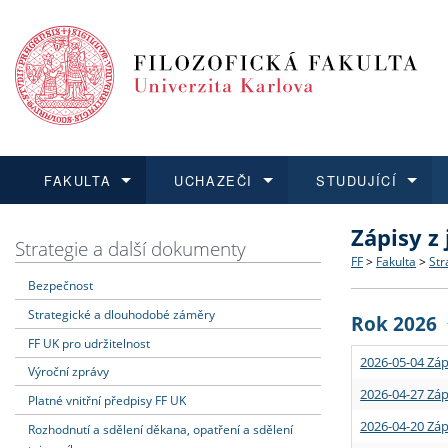
FAKULTA
UCHAZEČI
STUDUJÍCÍ
Zápisy z
FAKULTA
UCHAZEČI
STUDUJÍCÍ
VĚDA A VÝZKUM
ZAHRANIČÍ
Struktura a
Co studova
Bakalářsk
O vědě a 
Aktuální n
Strategie a další dokumenty
FF
>
Fakulta
>
Str
Bezpečnost
Dozvědět se více
Podat přihlášku
Dozvědět se více
Dozvědět se více
Dozvědět se více
Strategie 
Učitelské 
Doktorské
Akademické
Vyjíždějící
Strategické a dlouhodobé záměry
Rok 2026
Podpora a
Informace 
Rigorózní 
Granty a p
Přijíždějíc
FF UK pro udržitelnost
2026-05-04 Záp
Výroční zprávy
Absolventi
Vyjíždějíc
2026-04-27 Záp
Platné vnitřní předpisy FF UK
2026-04-20 Záp
Rozhodnutí a sdělení děkana, opatření a sdělení
Fakultní š