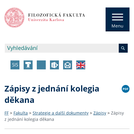
Zápisy z jednání kolegia
děkana
FF
>
Fakulta
>
Strategie a další dokumenty
>
Zápisy
>
Zápisy
z jednání kolegia děkana