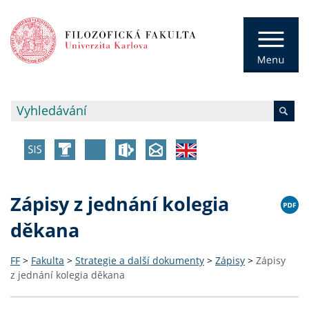
Zápisy z jednání kolegia
děkana
FF
>
Fakulta
>
Strategie a další dokumenty
>
Zápisy
>
Zápisy
z jednání kolegia děkana