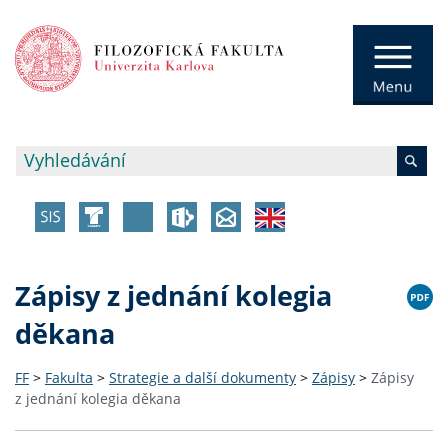
Zápisy z jednání kolegia
děkana
FF
>
Fakulta
>
Strategie a další dokumenty
>
Zápisy
>
Zápisy
z jednání kolegia děkana