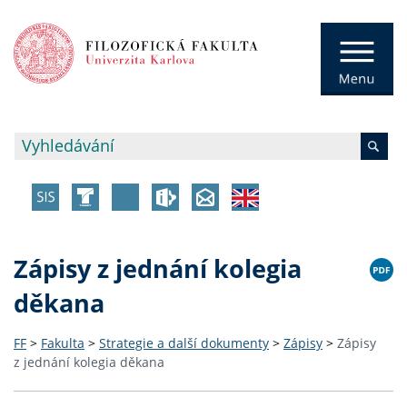
Zápisy z jednání kolegia
děkana
FF
>
Fakulta
>
Strategie a další dokumenty
>
Zápisy
>
Zápisy
z jednání kolegia děkana