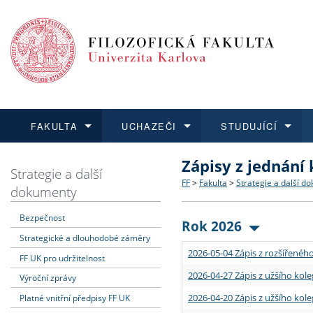
FAKULTA
UCHAZEČI
STUDUJÍCÍ
Zápisy z jednání
FAKULTA
UCHAZEČI
STUDUJÍCÍ
VĚDA A VÝZKUM
ZAHRANIČÍ
Struktura a historie
Co studovat a jak se přihlá
Bakalářské a magisterské
O vědě a výzkumu na FF
Aktuální nabídky a výběrov
Strategie a další
FF
>
Fakulta
>
Strategie a další d
dokumenty
Dozvědět se více
Podat přihlášku
Dozvědět se více
Dozvědět se více
Dozvědět se více
Strategie a další dokumen
Učitelské studijní program
Doktorské studium
Akademické kvalifikace
Vyjíždějící studenti
Bezpečnost
Rok 2026
Strategické a dlouhodobé záměry
Podpora a benefity pro z
Informace k průběhu přijím
Rigorózní řízení
Granty a projekty
Přijíždějící studenti
2026-05-04 Zápis z rozšířeného
FF UK pro udržitelnost
Absolventi fakulty
Vyjíždějící zaměstnanci
2026-04-27 Zápis z užšího kole
Výroční zprávy
2026-04-20 Zápis z užšího kole
Platné vnitřní předpisy FF UK
Fakultní školy FF UK