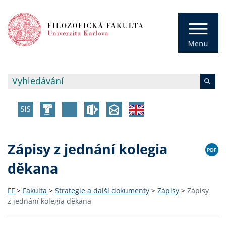
Zápisy z jednání kolegia
děkana
FF
>
Fakulta
>
Strategie a další dokumenty
>
Zápisy
>
Zápisy
z jednání kolegia děkana