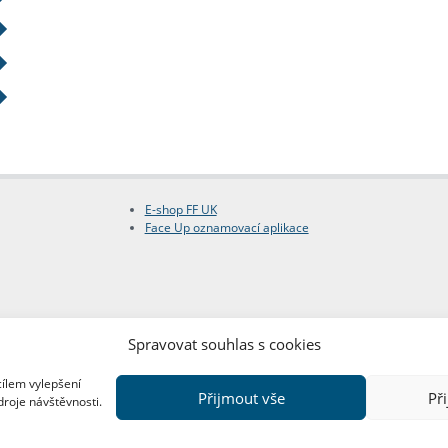
E-shop FF UK
Face Up oznamovací aplikace
Spravovat souhlas s cookies
cílem vylepšení
Přijmout vše
Př
droje návštěvnosti.
Copyright © FF UK 2026
Design:
Red Peppers