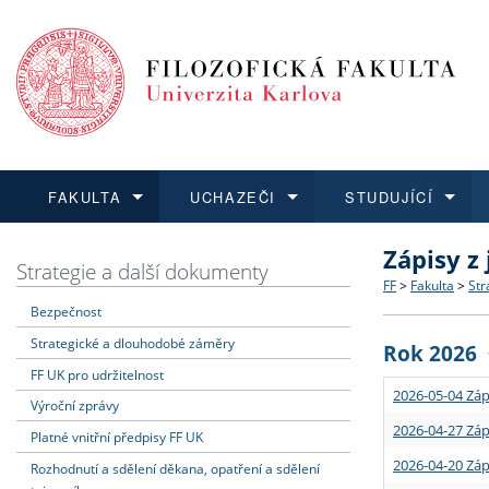
FAKULTA
UCHAZEČI
STUDUJÍCÍ
Zápisy z
FAKULTA
UCHAZEČI
STUDUJÍCÍ
VĚDA A VÝZKUM
ZAHRANIČÍ
Struktura a
Co studova
Bakalářsk
O vědě a 
Aktuální n
Strategie a další dokumenty
FF
>
Fakulta
>
Str
Bezpečnost
Dozvědět se více
Podat přihlášku
Dozvědět se více
Dozvědět se více
Dozvědět se více
Strategie 
Učitelské 
Doktorské
Akademické
Vyjíždějící
Strategické a dlouhodobé záměry
Rok 2026
Podpora a
Informace 
Rigorózní 
Granty a p
Přijíždějíc
FF UK pro udržitelnost
2026-05-04 Záp
Výroční zprávy
Absolventi
Vyjíždějíc
2026-04-27 Záp
Platné vnitřní předpisy FF UK
2026-04-20 Záp
Rozhodnutí a sdělení děkana, opatření a sdělení
Fakultní š