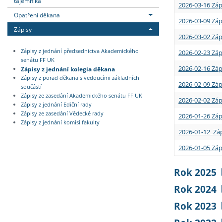
tajemníka
2026-03-16 Záp
Opatření děkana
2026-03-09 Záp
Zápisy
2026-03-02 Záp
Zápisy z jednání předsednictva Akademického
2026-02-23 Záp
senátu FF UK
2026-02-16 Záp
Zápisy z jednání kolegia děkana
Zápisy z porad děkana s vedoucími základních
2026-02-09 Záp
součástí
Zápisy ze zasedání Akademického senátu FF UK
2026-02-02 Záp
Zápisy z jednání Ediční rady
Zápisy ze zasedání Vědecké rady
2026-01-26 Záp
Zápisy z jednání komisí fakulty
2026-01-12 Záp
2026-01-05 Záp
Rok 2025
Rok 2024
Rok 2023