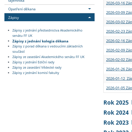
tajemníka
2026-03-16 Záp
Opatření děkana
2026-03-09 Záp
Zápisy
2026-03-02 Záp
Zápisy z jednání předsednictva Akademického
2026-02-23 Záp
senátu FF UK
2026-02-16 Záp
Zápisy z jednání kolegia děkana
Zápisy z porad děkana s vedoucími základních
2026-02-09 Záp
součástí
Zápisy ze zasedání Akademického senátu FF UK
2026-02-02 Záp
Zápisy z jednání Ediční rady
Zápisy ze zasedání Vědecké rady
2026-01-26 Záp
Zápisy z jednání komisí fakulty
2026-01-12 Záp
2026-01-05 Záp
Rok 2025
Rok 2024
Rok 2023