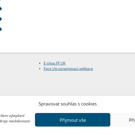
E-shop FF UK
Face Up oznamovací aplikace
Spravovat souhlas s cookies
cílem vylepšení
Přijmout vše
Př
droje návštěvnosti.
Copyright © FF UK 2026
Design:
Red Peppers