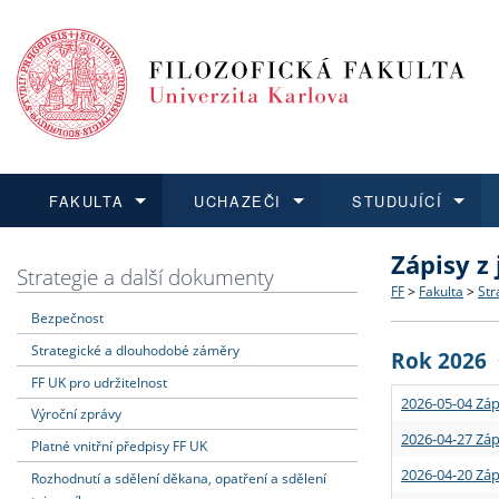
FAKULTA
UCHAZEČI
STUDUJÍCÍ
Zápisy z
FAKULTA
UCHAZEČI
STUDUJÍCÍ
VĚDA A VÝZKUM
ZAHRANIČÍ
Struktura a
Co studova
Bakalářsk
O vědě a 
Aktuální n
Strategie a další dokumenty
FF
>
Fakulta
>
Str
Bezpečnost
Dozvědět se více
Podat přihlášku
Dozvědět se více
Dozvědět se více
Dozvědět se více
Strategie 
Učitelské 
Doktorské
Akademické
Vyjíždějící
Strategické a dlouhodobé záměry
Rok 2026
Podpora a
Informace 
Rigorózní 
Granty a p
Přijíždějíc
FF UK pro udržitelnost
2026-05-04 Záp
Výroční zprávy
Absolventi
Vyjíždějíc
2026-04-27 Záp
Platné vnitřní předpisy FF UK
2026-04-20 Záp
Rozhodnutí a sdělení děkana, opatření a sdělení
Fakultní š