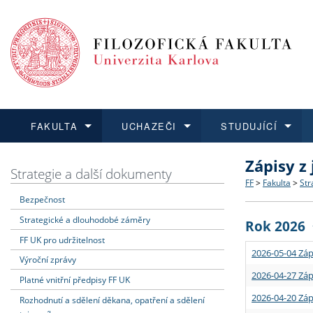
FAKULTA
UCHAZEČI
STUDUJÍCÍ
Zápisy z
FAKULTA
UCHAZEČI
STUDUJÍCÍ
VĚDA A VÝZKUM
ZAHRANIČÍ
Struktura a
Co studova
Bakalářsk
O vědě a 
Aktuální n
Strategie a další dokumenty
FF
>
Fakulta
>
Str
Bezpečnost
Dozvědět se více
Podat přihlášku
Dozvědět se více
Dozvědět se více
Dozvědět se více
Strategie 
Učitelské 
Doktorské
Akademické
Vyjíždějící
Strategické a dlouhodobé záměry
Rok 2026
Podpora a
Informace 
Rigorózní 
Granty a p
Přijíždějíc
FF UK pro udržitelnost
2026-05-04 Záp
Výroční zprávy
Absolventi
Vyjíždějíc
2026-04-27 Záp
Platné vnitřní předpisy FF UK
2026-04-20 Záp
Rozhodnutí a sdělení děkana, opatření a sdělení
Fakultní š