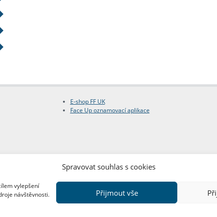
E-shop FF UK
Face Up oznamovací aplikace
Spravovat souhlas s cookies
cílem vylepšení
Přijmout vše
Př
droje návštěvnosti.
Copyright © FF UK 2026
Design:
Red Peppers