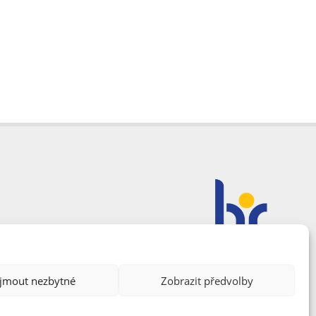
ijmout nezbytné
Zobrazit předvolby