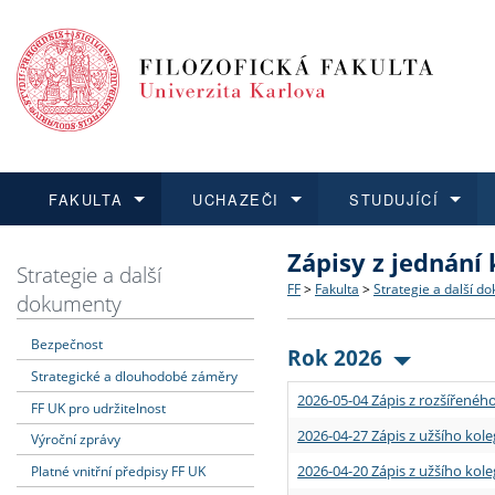
FAKULTA
UCHAZEČI
STUDUJÍCÍ
Zápisy z jednání
FAKULTA
UCHAZEČI
STUDUJÍCÍ
VĚDA A VÝZKUM
ZAHRANIČÍ
Struktura a historie
Co studovat a jak se přihlá
Bakalářské a magisterské
O vědě a výzkumu na FF
Aktuální nabídky a výběrov
Strategie a další
FF
>
Fakulta
>
Strategie a další d
dokumenty
Dozvědět se více
Podat přihlášku
Dozvědět se více
Dozvědět se více
Dozvědět se více
Strategie a další dokumen
Učitelské studijní program
Doktorské studium
Akademické kvalifikace
Vyjíždějící studenti
Bezpečnost
Rok 2026
Strategické a dlouhodobé záměry
Podpora a benefity pro z
Informace k průběhu přijím
Rigorózní řízení
Granty a projekty
Přijíždějící studenti
2026-05-04 Zápis z rozšířeného
FF UK pro udržitelnost
Absolventi fakulty
Vyjíždějící zaměstnanci
2026-04-27 Zápis z užšího kole
Výroční zprávy
2026-04-20 Zápis z užšího kole
Platné vnitřní předpisy FF UK
Fakultní školy FF UK