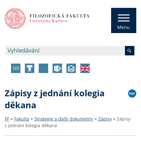
Zápisy z jednání kolegia
děkana
FF
>
Fakulta
>
Strategie a další dokumenty
>
Zápisy
>
Zápisy
z jednání kolegia děkana