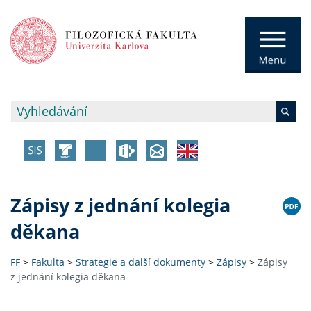
Zápisy z jednání kolegia
děkana
FF
>
Fakulta
>
Strategie a další dokumenty
>
Zápisy
>
Zápisy
z jednání kolegia děkana