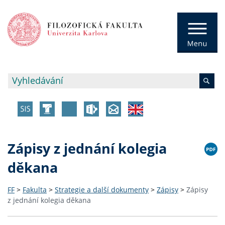
Zápisy z jednání kolegia
děkana
FF
>
Fakulta
>
Strategie a další dokumenty
>
Zápisy
>
Zápisy
z jednání kolegia děkana