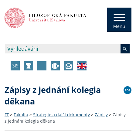
Zápisy z jednání kolegia
děkana
FF
>
Fakulta
>
Strategie a další dokumenty
>
Zápisy
>
Zápisy
z jednání kolegia děkana