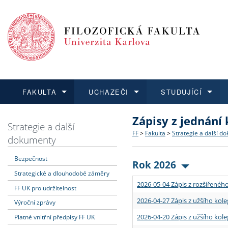
FAKULTA
UCHAZEČI
STUDUJÍCÍ
Zápisy z jednání
FAKULTA
UCHAZEČI
STUDUJÍCÍ
VĚDA A VÝZKUM
ZAHRANIČÍ
Struktura a historie
Co studovat a jak se přihlá
Bakalářské a magisterské
O vědě a výzkumu na FF
Aktuální nabídky a výběrov
Strategie a další
FF
>
Fakulta
>
Strategie a další d
dokumenty
Dozvědět se více
Podat přihlášku
Dozvědět se více
Dozvědět se více
Dozvědět se více
Strategie a další dokumen
Učitelské studijní program
Doktorské studium
Akademické kvalifikace
Vyjíždějící studenti
Bezpečnost
Rok 2026
Strategické a dlouhodobé záměry
Podpora a benefity pro z
Informace k průběhu přijím
Rigorózní řízení
Granty a projekty
Přijíždějící studenti
2026-05-04 Zápis z rozšířeného
FF UK pro udržitelnost
Absolventi fakulty
Vyjíždějící zaměstnanci
2026-04-27 Zápis z užšího kole
Výroční zprávy
2026-04-20 Zápis z užšího kole
Platné vnitřní předpisy FF UK
Fakultní školy FF UK